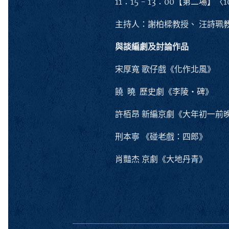
11：15 - 13：00【第二場】〈
主持人：謝柏樑教授、 汪詩珮
與談編劇及討論作品
宋厚寬 歌仔戲《化作北風》
饒 曉 歷史劇《李陵‧碑》
許栢昂 新編京劇《大年初一前
刑本寧 《碰老戲：四郎》
肖豔杰 京劇《大地丹青》