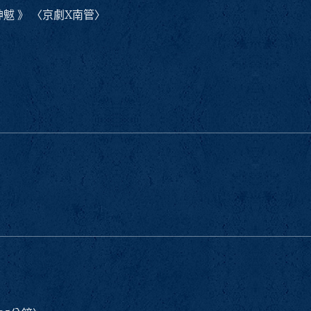
魃 》 〈京劇X南管〉