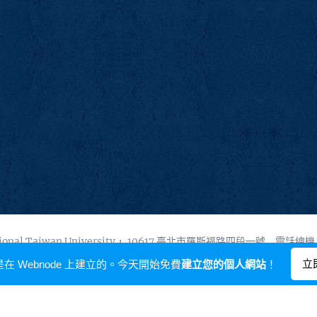
onal Taiwan University， 10617 臺北市羅斯福路四段一號 電話總機：
由
Webnode
提供技術支援
立
在 Webnode 上建立的。今天開始免費
建立您的個人網站
！