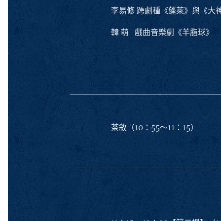
李易修 跨劇種《蓬萊》與《大神
韓 萌 戲曲音樂劇《羊脂球》
茶敘（10：55～11：15）