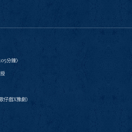
105分鐘〉
教授
歌仔戲X豫劇）