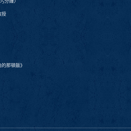
105分鐘〉
教授
晚的那頓飯》