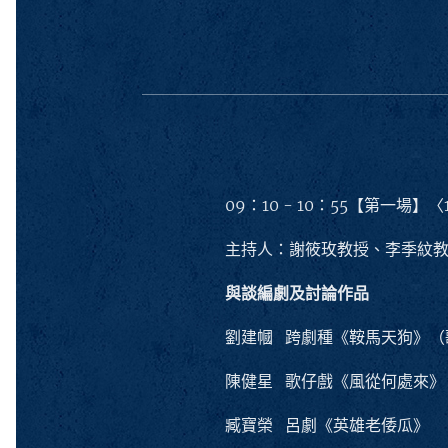
09：10 - 10：55【第一場】〈
主持人：謝筱玫教授、李季紋
與談編劇及討論作品
劉建幗 跨劇種《鞍馬天狗》（
陳健星 歌仔戲《風從何處來》
臧寶榮 呂劇《英雄老倭瓜》